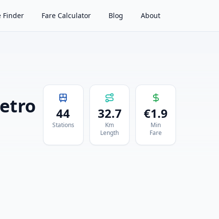
 Finder
Fare Calculator
Blog
About
Metro
44
32.7
€
1.9
Stations
Km
Min
Length
Fare