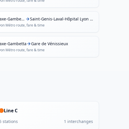
yon Métro
route, fare & time
Saxe-Gambetta
Saint-Genis-Laval-Hôpital Lyon Sud
yon Métro
route, fare & time
axe-Gambetta
Gare de Vénissieux
yon Métro
route, fare & time
Line C
5
stations
1
interchanges