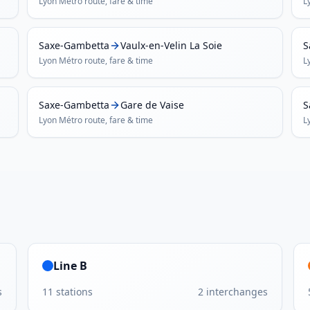
Lyon Métro
route, fare & time
L
Saxe-Gambetta
Vaulx-en-Velin La Soie
Lyon Métro
route, fare & time
L
Saxe-Gambetta
Gare de Vaise
S
Lyon Métro
route, fare & time
L
Line B
s
11
stations
2
interchanges