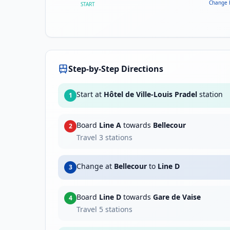
Change 
START
Step-by-Step Directions
Start at
Hôtel de Ville-Louis Pradel
station
1
Board
Line A
towards
Bellecour
2
Travel
3
stations
Change at
Bellecour
to
Line D
3
Board
Line D
towards
Gare de Vaise
4
Travel
5
stations