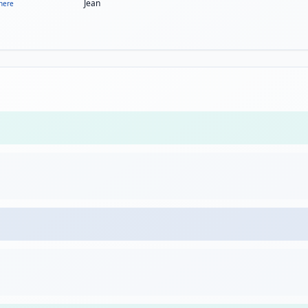
Jean
here