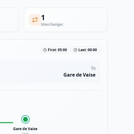
1
Interchanges
First:
05:00
Last:
00:00
To
Gare de Vaise
Gare de Vaise