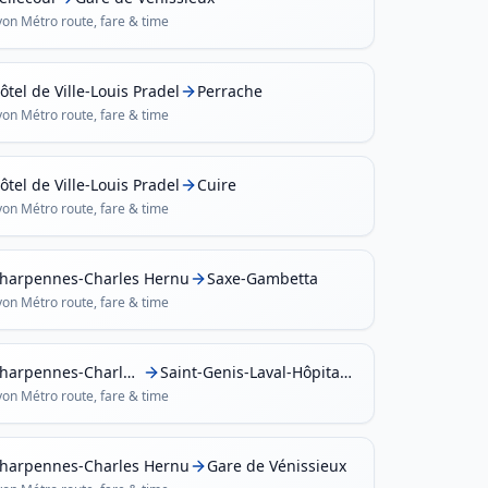
yon Métro
route, fare & time
ôtel de Ville-Louis Pradel
Perrache
yon Métro
route, fare & time
ôtel de Ville-Louis Pradel
Cuire
yon Métro
route, fare & time
harpennes-Charles Hernu
Saxe-Gambetta
yon Métro
route, fare & time
Charpennes-Charles Hernu
Saint-Genis-Laval-Hôpital Lyon Sud
yon Métro
route, fare & time
harpennes-Charles Hernu
Gare de Vénissieux