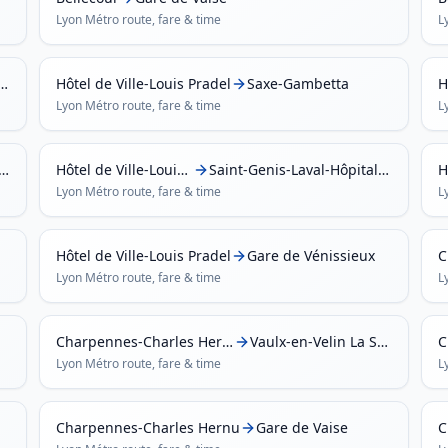
Lyon Métro
route, fare & time
L
ennes-Charles Hernu
Hôtel de Ville-Louis Pradel
Saxe-Gambetta
H
Lyon Métro
route, fare & time
L
lx-en-Velin La Soie
Hôtel de Ville-Louis Pradel
Saint-Genis-Laval-Hôpital Lyon Sud
H
Lyon Métro
route, fare & time
L
Hôtel de Ville-Louis Pradel
Gare de Vénissieux
C
Lyon Métro
route, fare & time
L
Charpennes-Charles Hernu
Vaulx-en-Velin La Soie
Lyon Métro
route, fare & time
L
Charpennes-Charles Hernu
Gare de Vaise
C