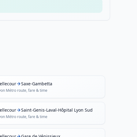
ellecour
Saxe-Gambetta
yon Métro
route, fare & time
ellecour
Saint-Genis-Laval-Hôpital Lyon Sud
yon Métro
route, fare & time
ellecour
Gare de Vénissieux