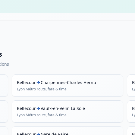
s
tions
Bellecour
Charpennes-Charles Hernu
B
Lyon Métro
route, fare & time
L
Bellecour
Vaulx-en-Velin La Soie
B
Lyon Métro
route, fare & time
L
Bellecour
Gare de Vaise
B